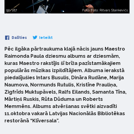
90/187
Foto: Foto: Ritvars Stankevičs
Dalīties
Ieteikt
Pēc ilgāka pārtraukuma klajā nācis jauns Maestro
Raimonda Paula dziesmu albums ar dziesmām,
kuras Maestro rakstījis šī brīža pazīstamākajiem
populārās mūzikas izpildītājiem. Albuma ierakstā
piedalījušies Intars Busulis, Dināra Rudāne, Marija
Naumova, Normunds Rutulis, Kristīne Prauliņa,
Zigfrīds Muktupāvels, Ralfs Eilands, Samanta Tīna,
Mārtiņš Ruskis, Rūta Dūduma un Roberts
Memmēns. Albums atvēršanas svētki aizvadīti
11.oktobra vakarā Latvijas Nacionālās Bibliotēkas
restorānā “Klīversala”.