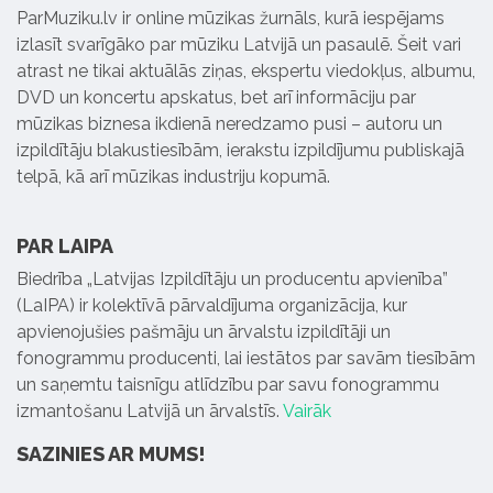
ParMuziku.lv ir online mūzikas žurnāls, kurā iespējams
izlasīt svarīgāko par mūziku Latvijā un pasaulē. Šeit vari
atrast ne tikai aktuālās ziņas, ekspertu viedokļus, albumu,
DVD un koncertu apskatus, bet arī informāciju par
mūzikas biznesa ikdienā neredzamo pusi – autoru un
izpildītāju blakustiesībām, ierakstu izpildījumu publiskajā
telpā, kā arī mūzikas industriju kopumā.
PAR LAIPA
Biedrība „Latvijas Izpildītāju un producentu apvienība”
(LaIPA) ir kolektīvā pārvaldījuma organizācija, kur
apvienojušies pašmāju un ārvalstu izpildītāji un
fonogrammu producenti, lai iestātos par savām tiesībām
un saņemtu taisnīgu atlīdzību par savu fonogrammu
izmantošanu Latvijā un ārvalstīs.
Vairāk
SAZINIES AR MUMS!