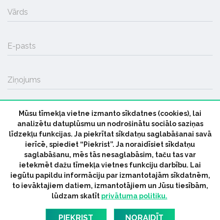
Vārds
E-pasts
Ziņojums
Mūsu tīmekļa vietne izmanto sīkdatnes (cookies), lai
SŪTĪT
analizētu datuplūsmu un nodrošinātu sociālo saziņas
līdzekļu funkcijas. Ja piekrītat sīkdatņu saglabāšanai savā
ierīcē, spiediet “Piekrist”. Ja noraidīsiet sīkdatņu
saglabāšanu, mēs tās nesaglabāsim, taču tas var
ietekmēt dažu tīmekļa vietnes funkciju darbību. Lai
iegūtu papildu informāciju par izmantotajām sīkdatnēm,
© 2026 parmuziku.lv, visas tiesības paturētas
to ievāktajiem datiem, izmantotājiem un Jūsu tiesībām,
lūdzam skatīt
privātuma politiku.
RSS:
ParMuziku.lv
Mūzikas Ziņas
Industrijas Ziņas
Industrijas ABC
Mūzika Biznesam
Latvijas oficiālais
PIEKRIST
NORAIDĪT