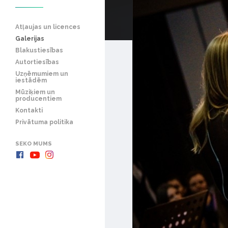
Atļaujas un licences
Galerijas
Blakustiesības
Autortiesības
Uzņēmumiem un
iestādēm
Mūziķiem un
producentiem
Kontakti
Privātuma politika
SEKO MUMS