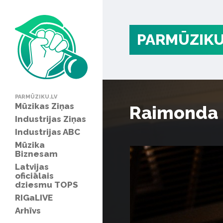
PARMŪZIKU
PARMŪZIKU.LV
Mūzikas Ziņas
Raimonda 
Industrijas Ziņas
Industrijas ABC
Mūzika
Biznesam
Latvijas
oficiālais
dziesmu TOPS
RIGaLIVE
Arhīvs