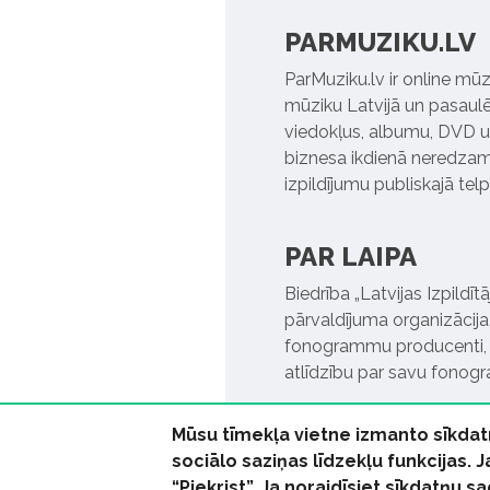
PARMUZIKU.LV
ParMuziku.lv ir online mūz
mūziku Latvijā un pasaulē. 
viedokļus, albumu, DVD un
biznesa ikdienā neredzamo
izpildījumu publiskajā tel
PAR LAIPA
Biedrība „Latvijas Izpildī
pārvaldījuma organizācija,
fonogrammu producenti, l
atlīdzību par savu fonog
Mūsu tīmekļa vietne izmanto sīkdat
sociālo saziņas līdzekļu funkcijas. 
“Piekrist”. Ja noraidīsiet sīkdatņu