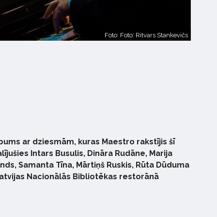
Foto: Foto: Ritvars Stankevičs
ums ar dziesmām, kuras Maestro rakstījis šī
jušies Intars Busulis, Dināra Rudāne, Marija
lands, Samanta Tīna, Mārtiņš Ruskis, Rūta Dūduma
tvijas Nacionālās Bibliotēkas restorānā