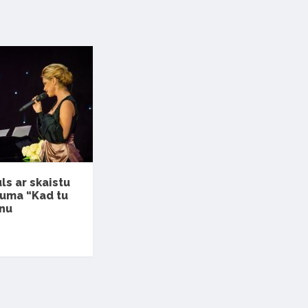
s ar skaistu
buma “Kad tu
anu