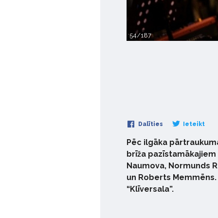
54/187
Dalīties
Ieteikt
Pēc ilgāka pārtraukuma
brīža pazīstamākajiem p
Naumova, Normunds Rutu
un Roberts Memmēns. Al
“Klīversala”.