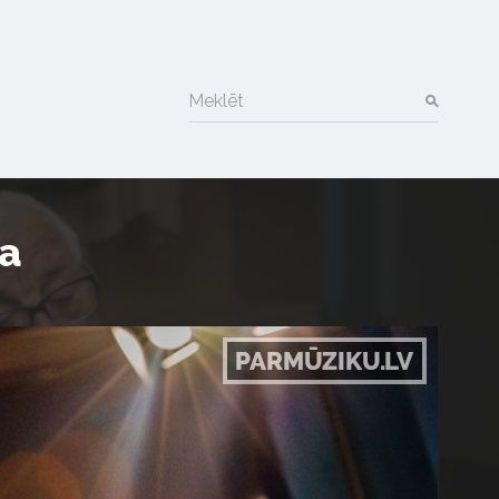
Meklēt
a