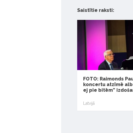
Saistītie raksti:
FOTO: Raimonds Paul
koncertu atzīmē al
ej pie bitēm” izdoš
Latvijā