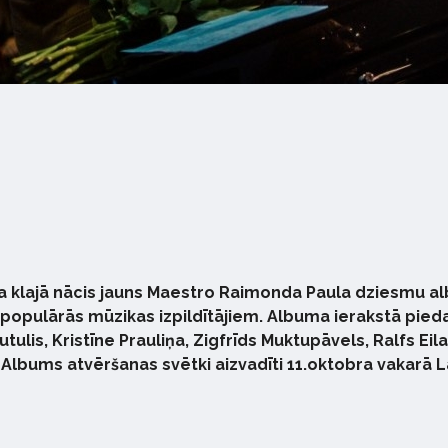
 klajā nācis jauns Maestro Raimonda Paula dziesmu alb
opulārās mūzikas izpildītājiem. Albuma ierakstā piedalī
lis, Kristīne Prauliņa, Zigfrīds Muktupāvels, Ralfs Ei
bums atvēršanas svētki aizvadīti 11.oktobra vakarā La