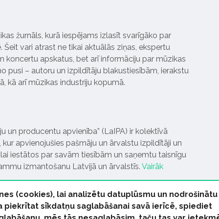
ikas žurnāls, kurā iespējams izlasīt svarīgāko par
Šeit vari atrast ne tikai aktuālās ziņas, ekspertu
 koncertu apskatus, bet arī informāciju par mūzikas
 pusi – autoru un izpildītāju blakustiesībām, ierakstu
pā, kā arī mūzikas industriju kopumā.
tāju un producentu apvienība” (LaIPA) ir kolektīvā
 kur apvienojušies pašmāju un ārvalstu izpildītāji un
ai iestātos par savām tiesībām un saņemtu taisnīgu
rammu izmantošanu Latvijā un ārvalstīs.
Vairāk
nes (cookies), lai analizētu datuplūsmu un nodrošinātu
Ja piekrītat sīkdatņu saglabāšanai savā ierīcē, spiediet
 saglabāšanu, mēs tās nesaglabāsim, taču tas var ietekm