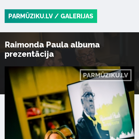
PARMŪZIKU.LV
/ GALERIJAS
Raimonda Paula albuma
prezentācija