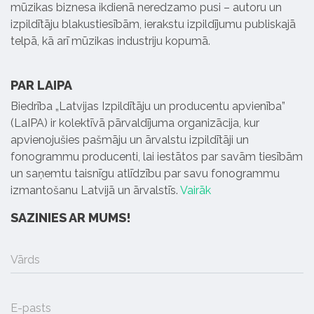
mūzikas biznesa ikdienā neredzamo pusi – autoru un
izpildītāju blakustiesībām, ierakstu izpildījumu publiskajā
telpā, kā arī mūzikas industriju kopumā.
PAR LAIPA
Biedrība „Latvijas Izpildītāju un producentu apvienība”
(LaIPA) ir kolektīvā pārvaldījuma organizācija, kur
apvienojušies pašmāju un ārvalstu izpildītāji un
fonogrammu producenti, lai iestātos par savām tiesībām
un saņemtu taisnīgu atlīdzību par savu fonogrammu
izmantošanu Latvijā un ārvalstīs.
Vairāk
SAZINIES AR MUMS!
Vārds
E-pasts