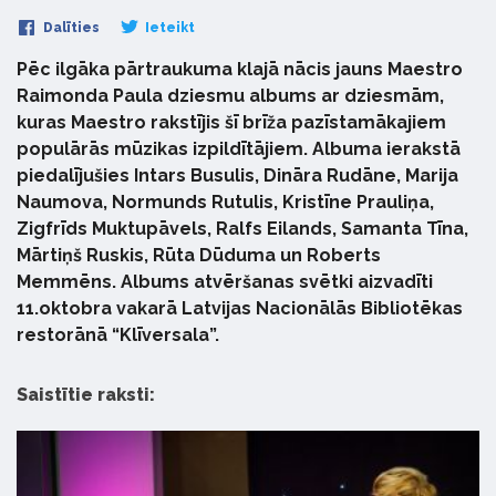
Dalīties
Ieteikt
Pēc ilgāka pārtraukuma klajā nācis jauns Maestro
Raimonda Paula dziesmu albums ar dziesmām,
kuras Maestro rakstījis šī brīža pazīstamākajiem
populārās mūzikas izpildītājiem. Albuma ierakstā
piedalījušies Intars Busulis, Dināra Rudāne, Marija
Naumova, Normunds Rutulis, Kristīne Prauliņa,
Zigfrīds Muktupāvels, Ralfs Eilands, Samanta Tīna,
Mārtiņš Ruskis, Rūta Dūduma un Roberts
Memmēns. Albums atvēršanas svētki aizvadīti
11.oktobra vakarā Latvijas Nacionālās Bibliotēkas
restorānā “Klīversala”.
Saistītie raksti: