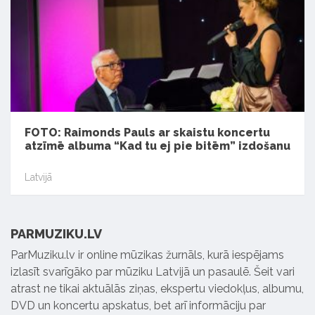
FOTO: Raimonds Pauls ar skaistu koncertu
atzīmē albuma “Kad tu ej pie bitēm” izdošanu
Latvijā
PARMUZIKU.LV
ParMuziku.lv ir online mūzikas žurnāls, kurā iespējams
izlasīt svarīgāko par mūziku Latvijā un pasaulē. Šeit vari
atrast ne tikai aktuālās ziņas, ekspertu viedokļus, albumu,
DVD un koncertu apskatus, bet arī informāciju par