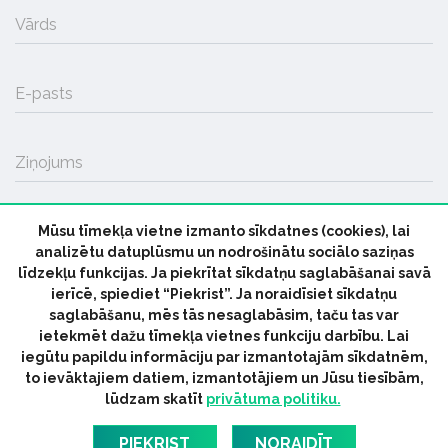
Vārds
E-pasts
Ziņojums
Mūsu tīmekļa vietne izmanto sīkdatnes (cookies), lai
SŪTĪT
analizētu datuplūsmu un nodrošinātu sociālo saziņas
līdzekļu funkcijas. Ja piekrītat sīkdatņu saglabāšanai savā
ierīcē, spiediet “Piekrist”. Ja noraidīsiet sīkdatņu
saglabāšanu, mēs tās nesaglabāsim, taču tas var
ietekmēt dažu tīmekļa vietnes funkciju darbību. Lai
iegūtu papildu informāciju par izmantotajām sīkdatnēm,
© 2026 parmuziku.lv, visas tiesības paturētas
to ievāktajiem datiem, izmantotājiem un Jūsu tiesībām,
lūdzam skatīt
privātuma politiku.
RSS:
ParMuziku.lv
Mūzikas Ziņas
Industrijas Ziņas
Industrijas ABC
Mūzika Biznesam
Latvijas oficiālais
PIEKRIST
NORAIDĪT