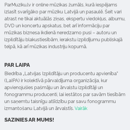
ParMuziku.lv ir online mūzikas žurnāls, kurā iespējams
izlasīt svarīgāko par mūziku Latvijā un pasaulē. Šeit vari
atrast ne tikai aktuālās ziņas, ekspertu viedokļus, albumu,
DVD un koncertu apskatus, bet arī informāciju par
mūzikas biznesa ikdienā neredzamo pusi – autoru un
izpildītāju blakustiesībām, ierakstu izpildījumu publiskajā
telpā, kā arī mūzikas industriju kopumā.
PAR LAIPA
Biedrība „Latvijas Izpildītāju un producentu apvienība”
(LaIPA) ir kolektīvā pārvaldījuma organizācija, kur
apvienojušies pašmāju un ārvalstu izpildītāji un
fonogrammu producenti, lai iestātos par savām tiesībām
un saņemtu taisnīgu atlīdzību par savu fonogrammu
izmantošanu Latvijā un ārvalstīs.
Vairāk
SAZINIES AR MUMS!