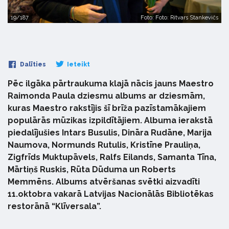
19/187
Foto: Foto: Ritvars Stankevičs
Dalīties
Ieteikt
Pēc ilgāka pārtraukuma klajā nācis jauns Maestro
Raimonda Paula dziesmu albums ar dziesmām,
kuras Maestro rakstījis šī brīža pazīstamākajiem
populārās mūzikas izpildītājiem. Albuma ierakstā
piedalījušies Intars Busulis, Dināra Rudāne, Marija
Naumova, Normunds Rutulis, Kristīne Prauliņa,
Zigfrīds Muktupāvels, Ralfs Eilands, Samanta Tīna,
Mārtiņš Ruskis, Rūta Dūduma un Roberts
Memmēns. Albums atvēršanas svētki aizvadīti
11.oktobra vakarā Latvijas Nacionālās Bibliotēkas
restorānā “Klīversala”.