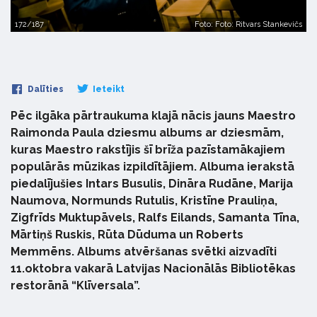
172/187
Foto: Foto: Ritvars Stankevičs
Dalīties
Ieteikt
Pēc ilgāka pārtraukuma klajā nācis jauns Maestro
Raimonda Paula dziesmu albums ar dziesmām,
kuras Maestro rakstījis šī brīža pazīstamākajiem
populārās mūzikas izpildītājiem. Albuma ierakstā
piedalījušies Intars Busulis, Dināra Rudāne, Marija
Naumova, Normunds Rutulis, Kristīne Prauliņa,
Zigfrīds Muktupāvels, Ralfs Eilands, Samanta Tīna,
Mārtiņš Ruskis, Rūta Dūduma un Roberts
Memmēns. Albums atvēršanas svētki aizvadīti
11.oktobra vakarā Latvijas Nacionālās Bibliotēkas
restorānā “Klīversala”.