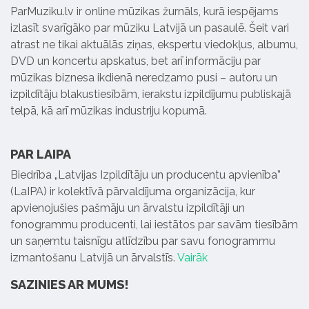
ParMuziku.lv ir online mūzikas žurnāls, kurā iespējams
izlasīt svarīgāko par mūziku Latvijā un pasaulē. Šeit vari
atrast ne tikai aktuālās ziņas, ekspertu viedokļus, albumu,
DVD un koncertu apskatus, bet arī informāciju par
mūzikas biznesa ikdienā neredzamo pusi – autoru un
izpildītāju blakustiesībām, ierakstu izpildījumu publiskajā
telpā, kā arī mūzikas industriju kopumā.
PAR LAIPA
Biedrība „Latvijas Izpildītāju un producentu apvienība”
(LaIPA) ir kolektīvā pārvaldījuma organizācija, kur
apvienojušies pašmāju un ārvalstu izpildītāji un
fonogrammu producenti, lai iestātos par savām tiesībām
un saņemtu taisnīgu atlīdzību par savu fonogrammu
izmantošanu Latvijā un ārvalstīs.
Vairāk
SAZINIES AR MUMS!