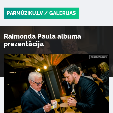
PARMŪZIKU.LV
/ GALERIJAS
Raimonda Paula albuma
prezentācija