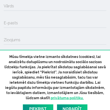
Vārds
E-pasts
Ziņojums
Mūsu tīmekļa vietne izmanto sīkdatnes (cookies), lai
SŪTĪT
analizētu datuplūsmu un nodrošinātu sociālo saziņas
līdzekļu funkcijas. Ja piekrītat sīkdatņu saglabāšanai savā
ierīcē, spiediet “Piekrist”. Ja noraidīsiet sīkdatņu
saglabāšanu, mēs tās nesaglabāsim, taču tas var
ietekmēt dažu tīmekļa vietnes funkciju darbību. Lai
iegūtu papildu informāciju par izmantotajām sīkdatnēm,
© 2026 parmuziku.lv, visas tiesības paturētas
to ievāktajiem datiem, izmantotājiem un Jūsu tiesībām,
lūdzam skatīt
privātuma politiku.
RSS:
ParMuziku.lv
Mūzikas Ziņas
Industrijas Ziņas
Industrijas ABC
Mūzika Biznesam
Latvijas oficiālais
PIEKRIST
NORAIDĪT